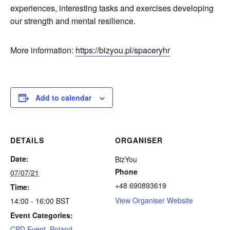
experiences, interesting tasks and exercises developing
our strength and mental resilience.
More information:
https://bizyou.pl/spaceryhr
Add to calendar
DETAILS
ORGANISER
Date:
BizYou
Phone
07/07/21
+48 690893619
Time:
View Organiser Website
14:00 - 16:00
BST
Event Categories:
CPD Event
,
Poland