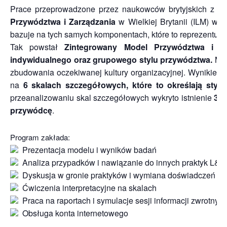
Prace przeprowadzone przez naukowców brytyjskich z
Un
Przywództwa i Zarządzania
w Wielkiej Brytanii (ILM) wy
bazuje na tych samych komponentach, które to reprezentują
Tak powstał
Zintegrowany Model Przywództwa i na
indywidualnego oraz grupowego stylu przywództwa.
Ma 
zbudowania oczekiwanej kultury organizacyjnej. Wynikiem
na
6 skalach szczegółowych, które to określają styl 
przeanalizowaniu skal szczegółowych wykryto istnienie
3 s
przywódcę
.
Program zakłada:
Prezentacja modelu i wyników badań
Analiza przypadków i nawiązanie do innych praktyk L&D
Dyskusja w gronie praktyków i wymiana doświadczeń
Ćwiczenia interpretacyjne na skalach
Praca na raportach i symulacje sesji informacji zwrotnyc
Obsługa konta internetowego