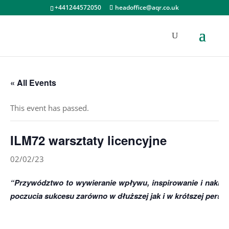
+441244572050
headoffice@aqr.co.uk
« All Events
This event has passed.
ILM72 warsztaty licencyjne
02/02/23
“Przywództwo to wywieranie wpływu, inspirowanie i nakiero
poczucia sukcesu zarówno w dłuższej jak i w krótszej perspe