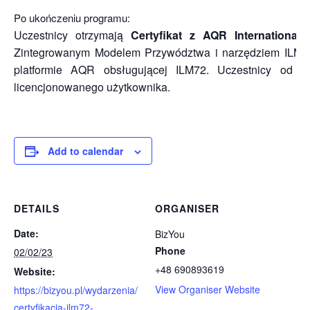
Po ukończeniu programu:
Uczestnicy otrzymają
Certyfikat z AQR International
p
Zintegrowanym Modelem Przywództwa i narzędziem ILM72.
platformie AQR obsługującej ILM72. Uczestnicy od 
licencjonowanego użytkownika.
Add to calendar
DETAILS
ORGANISER
Date:
BizYou
Phone
02/02/23
+48 690893619
Website:
View Organiser Website
https://bizyou.pl/wydarzenia/
certyfikacja-ilm72-