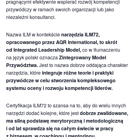
pragnącymi efektywnie wspierać rozwój kompetencji
przywódczy w ramach swoich organizacji lub jako
niezależni konsultanci.
Nazwa ILM w kontekście
narzędzia ILM72,
opracowanego przez AQR International, to skrót
od Integrated Leadership Model,
co w tłumaczeniu
na język polski oznacza
Zintegrowany Model
Przywództwa.
Jest to nazwa dobrze oddająca charakter
narzędzia, które
integruje różne teorie i praktyki
przywódcze w celu stworzenia kompleksowego
systemu oceny i rozwoju kompetencji liderów.
Certyfikacja ILM72 to szansa na to, aby do wielu innych
narzędzi dodać kolejne, które jest
dobrze zwalidowane,
ma silną podstawę merytoryczną i metodologiczną
i od lat sprawdza się na całym świecie w pracy
z biznesem, w coachingu i mentoringu.