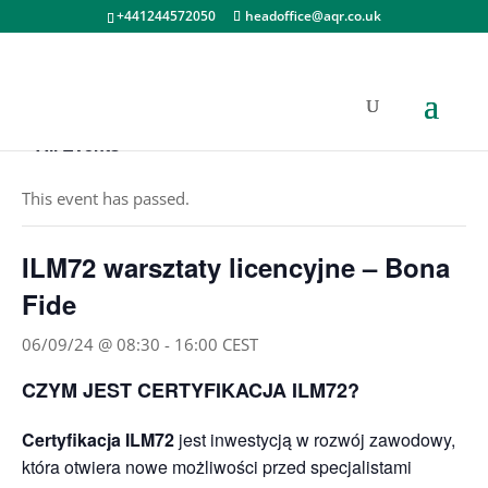
+441244572050
headoffice@aqr.co.uk
« All Events
This event has passed.
ILM72 warsztaty licencyjne – Bona
Fide
06/09/24 @ 08:30
-
16:00
CEST
CZYM JEST CERTYFIKACJA ILM72?
Certyfikacja ILM72
jest inwestycją w rozwój zawodowy,
która otwiera nowe możliwości przed specjalistami