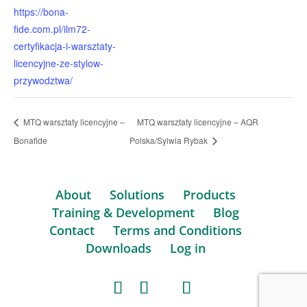
https://bona-
fide.com.pl/ilm72-
certyfikacja-i-warsztaty-
licencyjne-ze-stylow-
przywodztwa/
MTQ warsztaty licencyjne –
MTQ warsztaty licencyjne – AQR
Bonafide
Polska/Sylwia Rybak
About
Solutions
Products
Training & Development
Blog
Contact
Terms and Conditions
Downloads
Log in