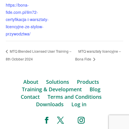
https://bona-
fide.com.pl/ilm72-
certyfikacja-i-warsztaty-
licencyjne-ze-stylow-
przywodztwa/
MTQ Blended Licensed User Training –
MTQ warsztaty licencyjne –
8th October 2024
Bona Fide
About
Solutions
Products
Training & Development
Blog
Contact
Terms and Conditions
Downloads
Log in