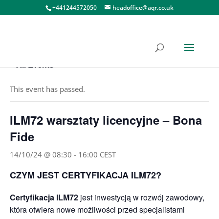
+441244572050
headoffice@aqr.co.uk
« All Events
This event has passed.
ILM72 warsztaty licencyjne – Bona
Fide
14/10/24 @ 08:30
-
16:00
CEST
CZYM JEST CERTYFIKACJA ILM72?
Certyfikacja ILM72
jest inwestycją w rozwój zawodowy,
która otwiera nowe możliwości przed specjalistami