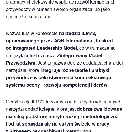
pragnącymi efektywnie wspierać rozwój kompetencji
przywódczy w ramach swoich organizacji lub jako
niezależni konsultanci.
Nazwa ILM w kontekście
narzędzia ILM72,
opracowanego przez AQR International, to skrót
od Integrated Leadership Model,
co w tłumaczeniu
na język polski oznacza
Zintegrowany Model
Przywództwa.
Jest to nazwa dobrze oddająca charakter
narzędzia, które
integruje różne teorie i praktyki
przywódcze w celu stworzenia kompleksowego
systemu oceny i rozwoju kompetencji liderów.
Certyfikacja ILM72 to szansa na to, aby do wielu innych
narzędzi dodać kolejne, które jest
dobrze zwalidowane,
ma silną podstawę merytoryczną i metodologiczną
i od lat sprawdza się na całym świecie w pracy
z biznesem, w coachingu i mentoringu.