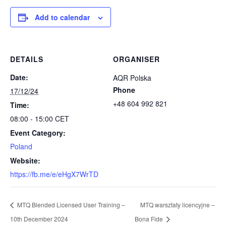
Add to calendar
DETAILS
ORGANISER
Date:
AQR Polska
Phone
17/12/24
+48 604 992 821
Time:
08:00 - 15:00
CET
Event Category:
Poland
Website:
https://fb.me/e/eHgX7WrTD
MTQ Blended Licensed User Training –
MTQ warsztaty licencyjne –
10th December 2024
Bona Fide