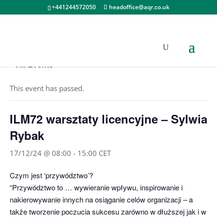
+441244572050
headoffice@aqr.co.uk
« All Events
This event has passed.
ILM72 warsztaty licencyjne – Sylwia
Rybak
17/12/24 @ 08:00
-
15:00
CET
Czym jest ‘przywództwo’?
“Przywództwo to … wywieranie wpływu, inspirowanie i
nakierowywanie innych na osiąganie celów organizacji – a
także tworzenie poczucia sukcesu zarówno w dłuższej jak i w