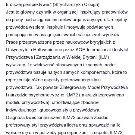
krótszej perspektywie.” (Strycharczyk i Clough)
Jest to główny czynnik w organizacji inspirujący pracowników
do pracy nad osiągnięciem celów organizacyjnych. Umiejętny
przywódca wspiera, inspiruje i motywuje podwładnych
pomagając im w osiągnięciu swoich najlepszych wyników.
Prace przeprowadzone przez naukowców brytyjskich z
Uniwersytetu Hull wspierane przez AQR International i Instytut
Przywództwa i Zarządzania w Wielkiej Brytanii (ILM)
wykazały, że większość stosowanych i znanych modeli
przywództwa bazuje na tych samych komponentach, które to
reprezentują różne aspekty preferowanego stylu
przywództwa. Tak powstał Zintegrowany Model Przywództwa
i narzędzie psychometryczne ILM72 (miara zintegrowanego
modelu przywództwa), umożliwiające zbadanie
indywidualnego i grupowego stylu przywództwa.
Diagnoza kwestionariuszem ILM72 pozwala zbadać
preferowany styl przywództwa lidera oraz sprawdzić na ile
wpisuje się on w potrzeby jego organizacji i zespołu. ILM72