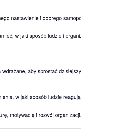
go nastawienie i dobrego samopoczucia u ludzi i organi
eć, w jaki sposób ludzie i organizacje mogą się rozwij
z są wdrażane, aby sprostać dzisiejszym wyzwaniom zwią
mienia, w jaki sposób ludzie reagują na zmiany, jak kwe
ę, motywację i rozwój organizacji.