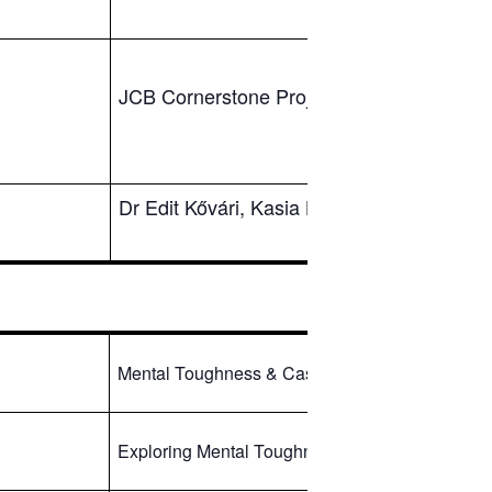
JCB Cornerstone Project – building an aw
Dr Edit Kővári, Kasia Lorenc, John Perry, 
Mental Toughness & Case Studies in Women’s
Exploring Mental Toughness in First Responder 