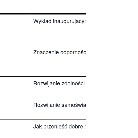
Wyklad inaugurujący: Pogłębianie zrozumi
Znaczenie odporności psychicznej w konte
Rozwijanie zdolności do zatrudnienia w ce
Rozwijanie samoświadomości u studentów n
Jak przenieść dobre praktyki wypracowan