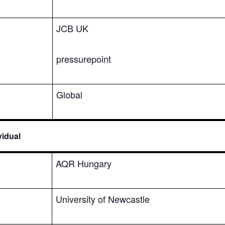
JCB UK
pressurepoint
Global
vidual
AQR Hungary
University of Newcastle