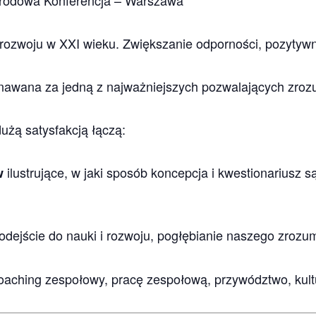
rodowa Konferencja – Warszawa
ozwoju w XXI wieku. Zwiększanie odporności, pozytywne
nawana za jedną z najważniejszych pozwalających zrozumi
użą satysfakcją łączą:
ilustrujące, w jaki sposób koncepcja i kwestionarius
w
podejście do nauki i rozwoju, pogłębianie naszego zrozu
aching zespołowy, pracę zespołową, przywództwo, kultur