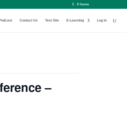
0 Items
Podcast
Contact Us
Test Site
E-Learning
Log in
ference –