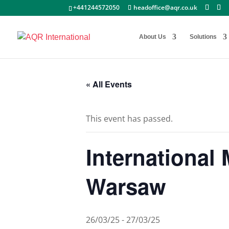
+441244572050
headoffice@aqr.co.uk
About Us
Solutions
« All Events
This event has passed.
International
Warsaw
26/03/25
-
27/03/25