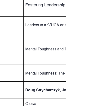
Fostering Leadership Growth with MTQ: L
Leaders in a “VUCA on steroids” world – their cu
Mental Toughness and Transformational Leader
Mental Toughness: The Key to Unlocking Intrins
Doug Strycharczyk, John Perry, Szabolcs Ho
Close