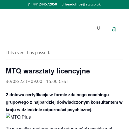
+441244572050
headoffice@aqr.co.uk
« All Events
This event has passed.
MTQ warsztaty licencyjne
30/08/22 @ 09:00
-
15:00
CEST
2-dniowa certyfikacja w formie zdalnego coachingu
grupowego z najbardziej doświadczonym konsultantem w
kraju w dziedzinie odporności psychicznej.
To wszystko zasługa naszej odporności psychicznej.