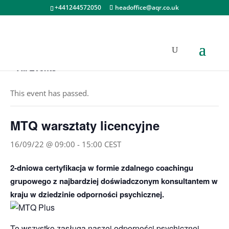
+441244572050
headoffice@aqr.co.uk
« All Events
This event has passed.
MTQ warsztaty licencyjne
16/09/22 @ 09:00
-
15:00
CEST
2-dniowa certyfikacja w formie zdalnego coachingu
grupowego z najbardziej doświadczonym konsultantem w
kraju w dziedzinie odporności psychicznej.
To wszystko zasługa naszej odporności psychicznej.