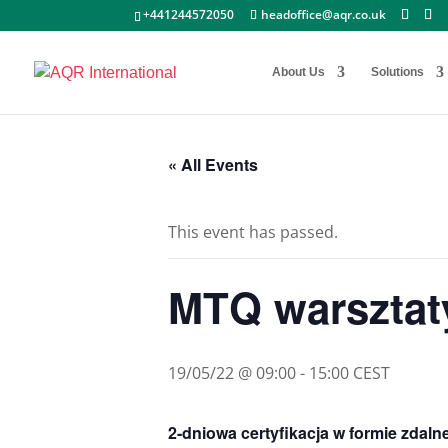
+441244572050
headoffice@aqr.co.uk
About Us
Solutions
« All Events
This event has passed.
MTQ warsztaty
19/05/22 @ 09:00
-
15:00
CEST
2-dniowa certyfikacja w formie zdal