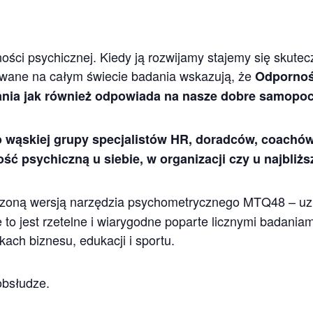
ści psychicznej. Kiedy ją rozwijamy stajemy się skutecz
kowane na całym świecie badania wskazują, że
Odpornoś
ania jak również odpowiada na nasze dobre samopoc
 wąskiej grupy specjalistów HR, doradców, coachów i
ć psychiczną u siebie, w organizacji czy u najbliżs
erzoną wersją narzędzia psychometrycznego MTQ48 – uz
to jest rzetelne i wiarygodne poparte licznymi badaniam
ch biznesu, edukacji i sportu.
obsłudze.