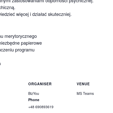
ualnymi zastosowaniami odporności psychicznej.
hiczną.
edzieć więcej i działać skuteczniej.
mu merytorycznego
i niezbędne papierowe
ończeniu programu
a
ORGANISER
VENUE
BizYou
MS Teams
Phone
+48 690893619