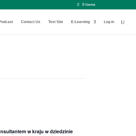
0 Items
Podcast
Contact Us
Test Site
E-Learning
Log in
sultantem w kraju w dziedzinie