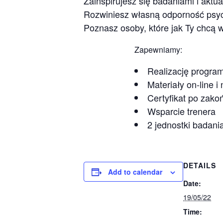
Zainspirujesz się badaniami i akt
Rozwiniesz własną odporność psyc
Poznasz osoby, które jak Ty chcą wi
Zapewniamy:
Realizację progra
Materiały on-line 
Certyfikat po zak
Wsparcie trenera
2 jednostki badani
DETAILS
Add to calendar
Date:
19/05/22
Time: