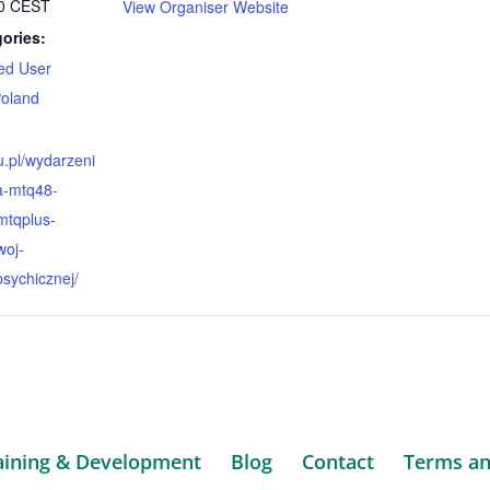
00
CEST
View Organiser Website
ories:
ed User
oland
ou.pl/wydarzeni
ja-mtq48-
-mtqplus-
woj-
sychicznej/
aining & Development
Blog
Contact
Terms an