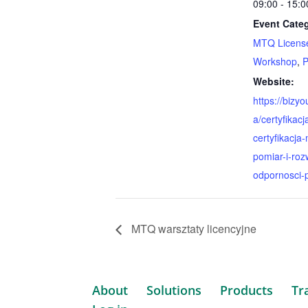
09:00 - 15:
Event Categ
MTQ Licens
Workshop
,
P
Website:
https://bizy
a/certyfikac
certyfikacja
pomiar-i-roz
odpornosci-p
MTQ warsztaty licencyjne
About
Solutions
Products
Tr