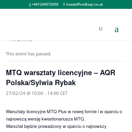
+441244572050
headoffice@aqr.co.uk
« All Events
This event has passed.
MTQ warsztaty licencyjne – AQR
Polska/Sylwia Rybak
27/02/24 @ 10:00
-
14:00
CET
Warsztaty licencyjne MTQ Plus w nowej formie i w oparciu o
najnowszą wersję kwestionariusza MTQ.
Warsztat będzie prowadzony w oparciu o najnowszy