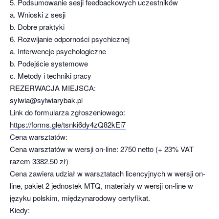
5. Podsumowanie sesji feedbackowych uczestników
a. Wnioski z sesji
b. Dobre praktyki
6. Rozwijanie odporności psychicznej
a. Interwencje psychologiczne
b. Podejście systemowe
c. Metody i techniki pracy
REZERWACJA MIEJSCA:
sylwia@sylwiarybak.pl
Link do formularza zgłoszeniowego:
https://forms.gle/tsnki6dy4zQ82kEi7
Cena warsztatów:
Cena warsztatów w wersji on-line: 2750 netto (+ 23% VAT
razem 3382.50 zł)
Cena zawiera udział w warsztatach licencyjnych w wersji on-
line, pakiet 2 jednostek MTQ, materiały w wersji on-line w
języku polskim, międzynarodowy certyfikat.
Kiedy: