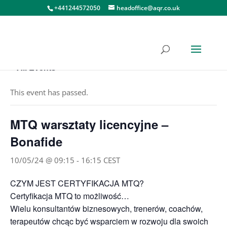
+441244572050
headoffice@aqr.co.uk
« All Events
This event has passed.
MTQ warsztaty licencyjne –
Bonafide
10/05/24 @ 09:15
-
16:15
CEST
CZYM JEST CERTYFIKACJA MTQ?
Certyfikacja MTQ to możliwość…
Wielu konsultantów biznesowych, trenerów, coachów,
terapeutów chcąc być wsparciem w rozwoju dla swoich