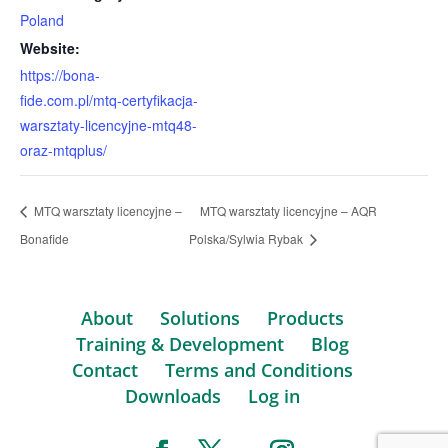
Poland
Website:
https://bona-
fide.com.pl/mtq-certyfikacja-
warsztaty-licencyjne-mtq48-
oraz-mtqplus/
MTQ warsztaty licencyjne –
MTQ warsztaty licencyjne – AQR
Bonafide
Polska/Sylwia Rybak
About
Solutions
Products
Training & Development
Blog
Contact
Terms and Conditions
Downloads
Log in