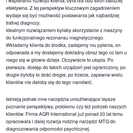
i wspieraniu rozwoju klienta, była dla obu stron bardziej
efektywna. Z tej perspektyw kluczowym zagadnieniem
wydaje się być możliwość postawiania jak najbardziej
trafnej diagnozy.
Idealnym rozwiązaniem byłaby skorzystanie z maszyny
do funkcjonalnego rezonansu magnetycznego.
Wkładamy klienta do środka, zadajemy mu pytania, on
odpowiada a my dostajemy dokładny obraz tego co tam u
niego się w głowie dzieje. Oczywiście to utopia. Po
pierwsze, dostęp do takich urządzeń jest ograniczony, po
drugie byłoby to dość drogie, po trzecie, zapewne wielu
klientów nie dałoby się do tego namówić.
Istnieją jednak inne narzędzia umożliwiające lepsze
poznanie perspektywy, problemu czy też potrzeb naszych
klientów. Firma AQR International już ponad 20 lat temu
opracowała i dalej rozwija rodzinę narzędzi MTQ do
diagnozowania odporności psychicznej.