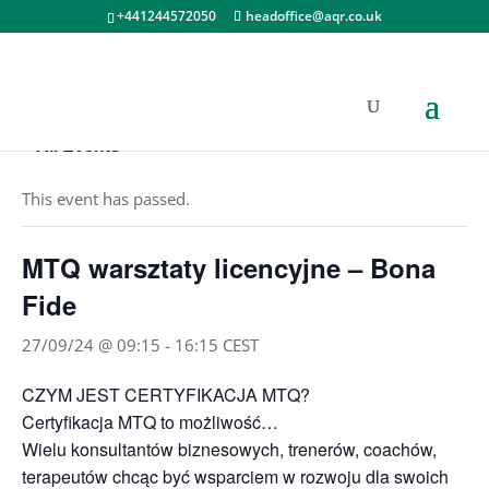
+441244572050
headoffice@aqr.co.uk
« All Events
This event has passed.
MTQ warsztaty licencyjne – Bona
Fide
27/09/24 @ 09:15
-
16:15
CEST
CZYM JEST CERTYFIKACJA MTQ?
Certyfikacja MTQ to możliwość…
Wielu konsultantów biznesowych, trenerów, coachów,
terapeutów chcąc być wsparciem w rozwoju dla swoich