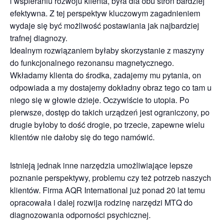
i wspieraniu rozwoju klienta, była dla obu stron bardziej
efektywna. Z tej perspektyw kluczowym zagadnieniem
wydaje się być możliwość postawiania jak najbardziej
trafnej diagnozy.
Idealnym rozwiązaniem byłaby skorzystanie z maszyny
do funkcjonalnego rezonansu magnetycznego.
Wkładamy klienta do środka, zadajemy mu pytania, on
odpowiada a my dostajemy dokładny obraz tego co tam u
niego się w głowie dzieje. Oczywiście to utopia. Po
pierwsze, dostęp do takich urządzeń jest ograniczony, po
drugie byłoby to dość drogie, po trzecie, zapewne wielu
klientów nie dałoby się do tego namówić.
Istnieją jednak inne narzędzia umożliwiające lepsze
poznanie perspektywy, problemu czy też potrzeb naszych
klientów. Firma AQR International już ponad 20 lat temu
opracowała i dalej rozwija rodzinę narzędzi MTQ do
diagnozowania odporności psychicznej.