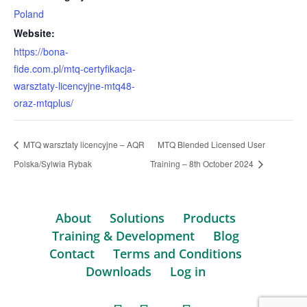
Poland
Website:
https://bona-
fide.com.pl/mtq-certyfikacja-
warsztaty-licencyjne-mtq48-
oraz-mtqplus/
MTQ warsztaty licencyjne – AQR
MTQ Blended Licensed User
Polska/Sylwia Rybak
Training – 8th October 2024
About
Solutions
Products
Training & Development
Blog
Contact
Terms and Conditions
Downloads
Log in