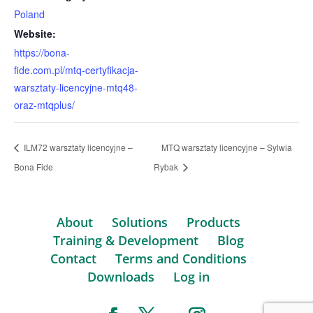
Poland
Website:
https://bona-
fide.com.pl/mtq-certyfikacja-
warsztaty-licencyjne-mtq48-
oraz-mtqplus/
ILM72 warsztaty licencyjne –
MTQ warsztaty licencyjne – Sylwia
Bona Fide
Rybak
About
Solutions
Products
Training & Development
Blog
Contact
Terms and Conditions
Downloads
Log in