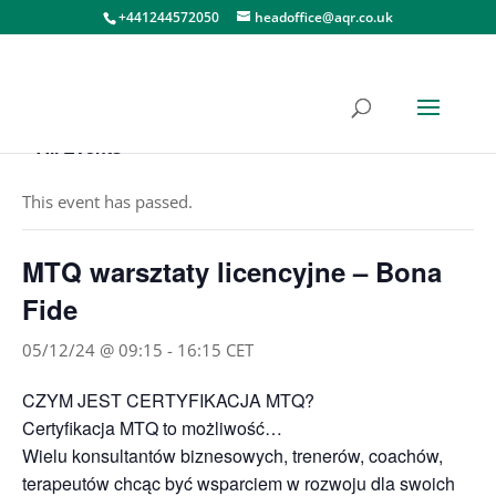
+441244572050
headoffice@aqr.co.uk
« All Events
This event has passed.
MTQ warsztaty licencyjne – Bona
Fide
05/12/24 @ 09:15
-
16:15
CET
CZYM JEST CERTYFIKACJA MTQ?
Certyfikacja MTQ to możliwość…
Wielu konsultantów biznesowych, trenerów, coachów,
terapeutów chcąc być wsparciem w rozwoju dla swoich