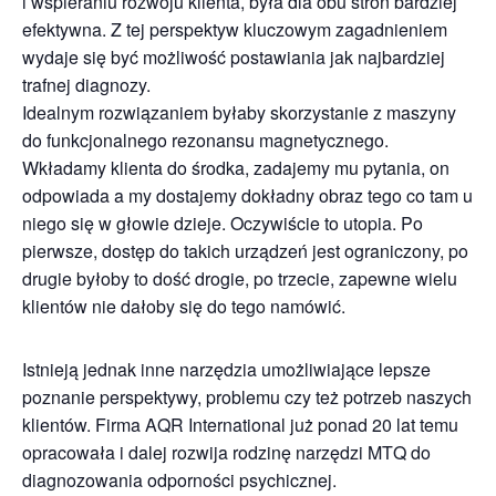
i wspieraniu rozwoju klienta, była dla obu stron bardziej
efektywna. Z tej perspektyw kluczowym zagadnieniem
wydaje się być możliwość postawiania jak najbardziej
trafnej diagnozy.
Idealnym rozwiązaniem byłaby skorzystanie z maszyny
do funkcjonalnego rezonansu magnetycznego.
Wkładamy klienta do środka, zadajemy mu pytania, on
odpowiada a my dostajemy dokładny obraz tego co tam u
niego się w głowie dzieje. Oczywiście to utopia. Po
pierwsze, dostęp do takich urządzeń jest ograniczony, po
drugie byłoby to dość drogie, po trzecie, zapewne wielu
klientów nie dałoby się do tego namówić.
Istnieją jednak inne narzędzia umożliwiające lepsze
poznanie perspektywy, problemu czy też potrzeb naszych
klientów. Firma AQR International już ponad 20 lat temu
opracowała i dalej rozwija rodzinę narzędzi MTQ do
diagnozowania odporności psychicznej.