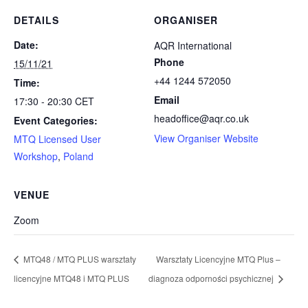
DETAILS
ORGANISER
Date:
AQR International
Phone
15/11/21
+44 1244 572050
Time:
Email
17:30 - 20:30
CET
headoffice@aqr.co.uk
Event Categories:
View Organiser Website
MTQ Licensed User
Workshop
,
Poland
VENUE
Zoom
MTQ48 / MTQ PLUS warsztaty
Warsztaty Licencyjne MTQ Plus –
licencyjne MTQ48 i MTQ PLUS
diagnoza odporności psychicznej