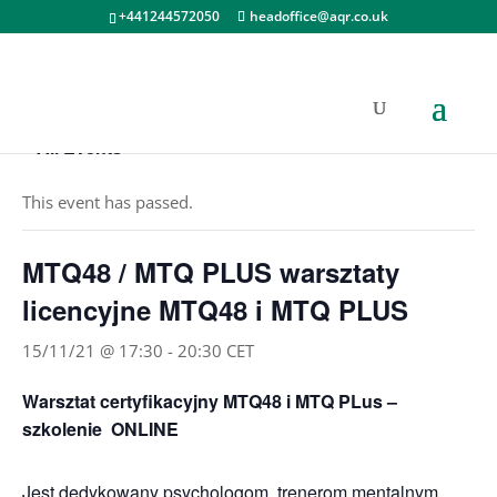
+441244572050
headoffice@aqr.co.uk
« All Events
This event has passed.
MTQ48 / MTQ PLUS warsztaty
licencyjne MTQ48 i MTQ PLUS
15/11/21 @ 17:30
-
20:30
CET
Warsztat certyfikacyjny MTQ48 i MTQ PLus –
szkolenie ONLINE
Jest dedykowany psychologom, trenerom mentalnym,