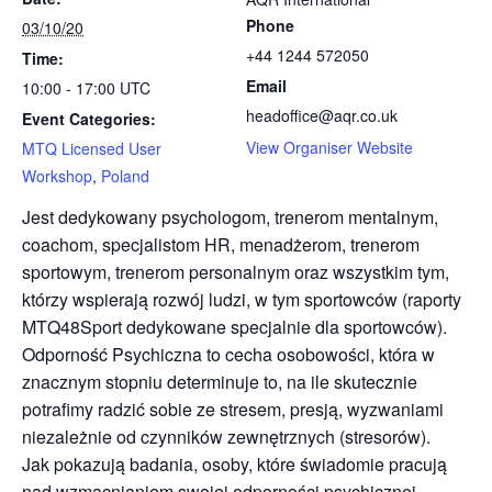
Phone
03/10/20
+44 1244 572050
Time:
Email
10:00 - 17:00
UTC
headoffice@aqr.co.uk
Event Categories:
View Organiser Website
MTQ Licensed User
Workshop
,
Poland
Jest dedykowany psychologom, trenerom mentalnym,
coachom, specjalistom HR, menadżerom, trenerom
sportowym, trenerom personalnym oraz wszystkim tym,
którzy wspierają rozwój ludzi, w tym sportowców (raporty
MTQ48Sport dedykowane specjalnie dla sportowców).
Odporność Psychiczna to cecha osobowości, która w
znacznym stopniu determinuje to, na ile skutecznie
potrafimy radzić sobie ze stresem, presją, wyzwaniami
niezależnie od czynników zewnętrznych (stresorów).
Jak pokazują badania, osoby, które świadomie pracują
nad wzmacnianiem swojej odporności psychicznej