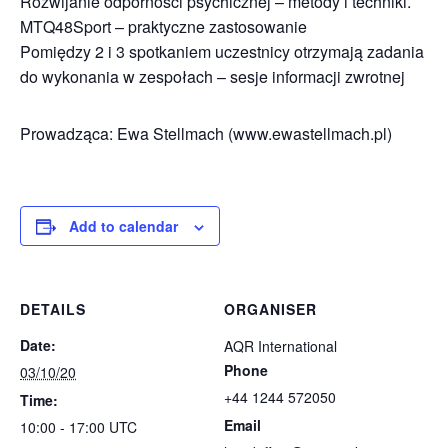
Rozwijanie odporności psychicznej – metody i techniki.
MTQ48Sport – praktyczne zastosowanie
Pomiędzy 2 i 3 spotkaniem uczestnicy otrzymają zadania
do wykonania w zespołach – sesje informacji zwrotnej
Prowadząca: Ewa Stellmach (www.ewastellmach.pl)
Add to calendar
DETAILS
ORGANISER
Date:
AQR International
Phone
03/10/20
+44 1244 572050
Time:
Email
10:00 - 17:00
UTC