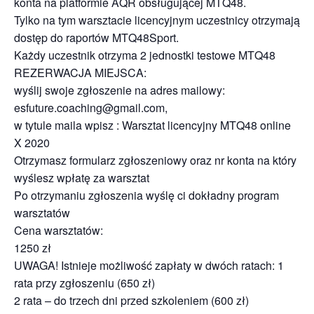
konta na platformie AQR obsługującej MTQ48.
Tylko na tym warsztacie licencyjnym uczestnicy otrzymają
dostęp do raportów MTQ48Sport.
Każdy uczestnik otrzyma 2 jednostki testowe MTQ48
REZERWACJA MIEJSCA:
wyślij swoje zgłoszenie na adres mailowy:
esfuture.coaching@gmail.com,
w tytule maila wpisz : Warsztat licencyjny MTQ48 online
X 2020
Otrzymasz formularz zgłoszeniowy oraz nr konta na który
wyślesz wpłatę za warsztat
Po otrzymaniu zgłoszenia wyślę ci dokładny program
warsztatów
Cena warsztatów:
1250 zł
UWAGA! Istnieje możliwość zapłaty w dwóch ratach: 1
rata przy zgłoszeniu (650 zł)
2 rata – do trzech dni przed szkoleniem (600 zł)