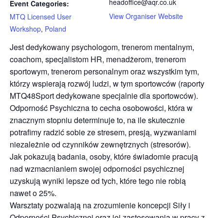
headoffice@aqr.co.uk
Event Categories:
View Organiser Website
MTQ Licensed User
Workshop
,
Poland
Jest dedykowany psychologom, trenerom mentalnym,
coachom, specjalistom HR, menadżerom, trenerom
sportowym, trenerom personalnym oraz wszystkim tym,
którzy wspierają rozwój ludzi, w tym sportowców (raporty
MTQ48Sport dedykowane specjalnie dla sportowców).
Odporność Psychiczna to cecha osobowości, która w
znacznym stopniu determinuje to, na ile skutecznie
potrafimy radzić sobie ze stresem, presją, wyzwaniami
niezależnie od czynników zewnętrznych (stresorów).
Jak pokazują badania, osoby, które świadomie pracują
nad wzmacnianiem swojej odporności psychicznej
uzyskują wyniki lepsze od tych, które tego nie robią
nawet o 25%.
Warsztaty pozwalają na zrozumienie koncepcji Siły i
Odporności Psychicznej oraz jej zastosowania w pracy z