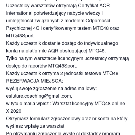
Uczestnicy warsztatów otrzymają Certyfikat AQR
International potwierdzający nabycie wiedzy i
umiejętności związanych z modelem Odporności
Psychicznej 4C i certyfikowanym testem MTQ48 oraz
MTQ48Sport.
Każdy uczestnik dostanie dostęp do indywidualnego
konta na platformie AQR obsługującej MTQ48.
Tylko na tym warsztacie licencyjnym uczestnicy otrzymają
dostęp do raportów MTQ48Sport.
Każdy uczestnik otrzyma 2 jednostki testowe MTQ48
REZERWACJA MIEJSCA:
wyślij swoje zgłoszenie na adres mailowy:
esfuture.coaching@gmail.com,
w tytule maila wpisz : Warsztat licencyjny MTQ48 online
X 2020
Otrzymasz formularz zgłoszeniowy oraz nr konta na który
wyślesz wpłatę za warsztat
Po otrzymaniu zgłoszenia wyślę ci dokładny program