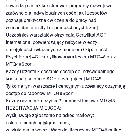
dowiedzą się jak konstruować programy rozwojowe
zarówno dla indywidualnych osób jak i zespołów
poznają praktyczne ćwiczenia do pracy nad
wzmacnianiem siły i odporności psychicznej
Uczestnicy warsztatów otrzymają Certyfikat AQR
International potwierdzający nabycie wiedzy i
umiejętności związanych z modelem Odporności
Psychicznej 4C i certyfikowanym testem MTQ48 oraz
MTQ48Sport.
Każdy uczestnik dostanie dostęp do indywidualnego
konta na platformie AQR obsługującej MTQ48.
Tylko na tym warsztacie licencyjnym uczestnicy otrzymają
dostęp do raportów MTQ48Sport.
Każdy uczestnik otrzyma 2 jednostki testowe MTQ48
REZERWACJA MIEJSCA:
wyślij swoje zgłoszenie na adres mailowy:
esfuture.coaching@gmail.com,
w tytule maila wpisz : Warsztat licencyjny MTQ48 online