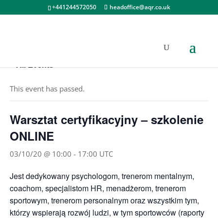
+441244572050
headoffice@aqr.co.uk
« All Events
This event has passed.
Warsztat certyfikacyjny – szkolenie
ONLINE
03/10/20 @ 10:00
-
17:00
UTC
Jest dedykowany psychologom, trenerom mentalnym,
coachom, specjalistom HR, menadżerom, trenerom
sportowym, trenerom personalnym oraz wszystkim tym,
którzy wspierają rozwój ludzi, w tym sportowców (raporty