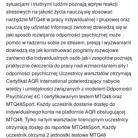
sytuacjami i trudnymi ludźmi poznają wpływ reakcji
stresowych na jakość życia nauczą się stosować
narzędzie MTQ48 w pracy indywidualnej i grupowej oraz
nauczą się udzielać informacji zwrotnej dowiedzą się w
jaki sposób rozwijanie odporności psychicznej może
pomóc w radzeniu sobie ze stresem, presją i wyzwaniami
dowiedzą się jak konstruować programy rozwojowe
zarówno dla indywidualnych osób jak i zespołów poznają
praktyczne ćwiczenia do pracy nad wzmacnianiem siły i
odporności psychicznej Uczestnicy warsztatów otrzymają
Certyfikat AQR International potwierdzający nabycie
wiedzy i umiejętności związanych z modelem Odporności
Psychicznej 4C i certyfikowanym testem MTQ48 oraz
MTQ48Sport. Każdy uczestnik dostanie dostęp do
indywidualnego konta na platformie AQR obsługującej
MTQ48. Tylko na tym warsztacie licencyjnym uczestnicy
otrzymają dostęp do raportów MTQ48Sport. Każdy
uczestnik otrzyma 2 jednostki testowe MTQ48