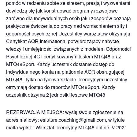
pomóc w radzeniu sobie ze stresem, presją i wyzwaniami
dowiedzą się jak konstruować programy rozwojowe
zarówno dla indywidualnych osób jak i zespołów poznają
praktyczne ćwiczenia do pracy nad wzmacnianiem siły i
odporności psychicznej Uczestnicy warsztatów otrzymają
Certyfikat AQR International potwierdzający nabycie
wiedzy i umiejętności związanych z modelem Odporności
Psychicznej 4C i certyfikowanym testem MTQ48 oraz
MTQ48Sport. Każdy uczestnik dostanie dostęp do
indywidualnego konta na platformie AQR obsługującej
MTQ48. Tylko na tym warsztacie licencyjnym uczestnicy
otrzymają dostęp do raportów MTQ48Sport. Każdy
uczestnik otrzyma 2 jednostki testowe MTQ48
REZERWACJA MIEJSCA: wyślij swoje zgłoszenie na
adres mailowy: esfuture.coaching@gmail.com, w tytule
maila wpisz : Warsztat licencyjny MTQ48 online IV 2021