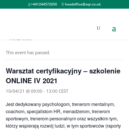
+441244572050
headoffice@aqr.co.uk
« All Events
This event has passed.
Warsztat certyfikacyjny – szkolenie
ONLINE IV 2021
10/04/21 @ 09:00
-
13:00
CEST
Jest dedykowany psychologom, trenerom mentalnym,
coachom, specjalistom HR, menadżerom, trenerom
sportowym, trenerom personalnym oraz wszystkim tym,
którzy wspierają rozwój ludzi, w tym sportowców (raporty