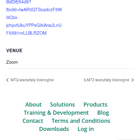
BdDiEK4d8?
fbclid=IwAR3QTSxadczF9W
IiiCbx-
jchyvtIJkuYPPeGI6ArwJLnU
F9X81mLLBLRZOM
VENUE
Zoom
MTQ warsztaty licencyjne
ILM72 warsztaty licencyjne
About
Solutions
Products
Training & Development
Blog
Contact
Terms and Conditions
Downloads
Log in