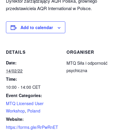
Dyrektor zarządzający AQR Polska, głównego
przedstawiciela AQR International w Polsce.
Add to calendar
DETAILS
ORGANISER
Date:
MTQ Siła i odporność
psychiczna
14/02/22
Time:
10:00 - 14:00
CET
Event Categories:
MTQ Licensed User
Workshop
,
Poland
Website:
https://forms.gle/RrPwRnET