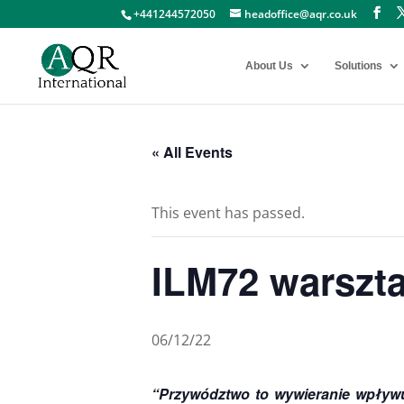
+441244572050
headoffice@aqr.co.uk
About Us
Solutions
« All Events
This event has passed.
ILM72 warszta
06/12/22
“Przywództwo to wywieranie wpływu,