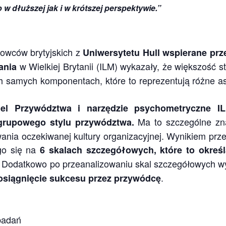
w dłuższej jak i w krótszej perspektywie.”
owców brytyjskich z
Uniwersytetu Hull wspierane prz
w Wielkiej Brytanii (ILM) wykazały, że większość 
ania
h samych komponentach, które to reprezentują różne a
el Przywództwa i narzędzie psychometryczne IL
Ma to szczególne zn
grupowego stylu przywództwa.
wania oczekiwanej kultury organizacyjnej. Wynikiem p
go się na
6 skalach szczegółowych, które to określ
 Dodatkowo po przeanalizowaniu skal szczegółowych wy
.
osiągnięcie sukcesu przez przywódcę
badań