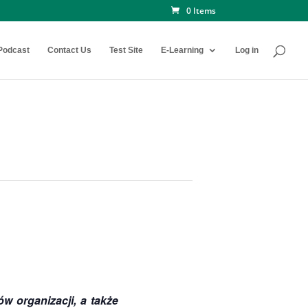
0 Items
Podcast
Contact Us
Test Site
E-Learning
Log in
w organizacji, a także