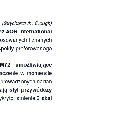
(Strycharczyk i Clough)
ez AQR International
stosowanych i znanych
spekty preferowanego
M72, umożliwiające
aczenie w momencie
rzeprowadzonych badań
ają styl przywódczy
kryto istnienie
3 skal