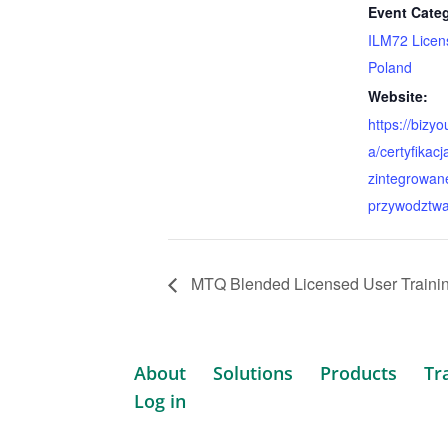
Event Categ
ILM72 Licen
Poland
Website:
https://bizy
a/certyfikacj
zintegrowan
przywodztwa
MTQ Blended Licensed User Trainin
About
Solutions
Products
Tr
Log in