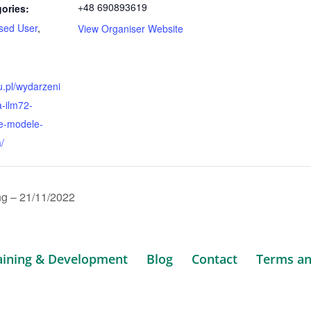
+48 690893619
ories:
sed User
,
View Organiser Website
ou.pl/wydarzeni
a-ilm72-
e-modele-
/
g – 21/11/2022
aining & Development
Blog
Contact
Terms an