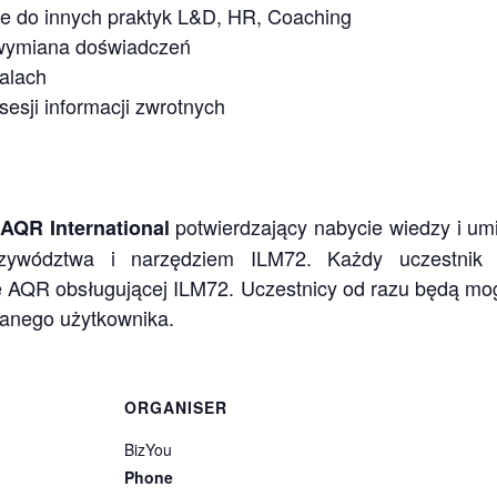
e do innych praktyk L&D, HR, Coaching
 wymiana doświadczeń
alach
esji informacji zwrotnych
potwierdzający nabycie wiedzy i um
 AQR International
ywództwa i narzędziem ILM72. Każdy uczestnik 
ie AQR obsługującej ILM72. Uczestnicy od razu będą mo
wanego użytkownika.
ORGANISER
BizYou
Phone