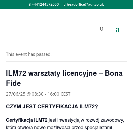
+441244572050
headoffice@aqr.co.uk
« All Events
This event has passed.
ILM72 warsztaty licencyjne – Bona
Fide
27/06/25 @ 08:30
-
16:00
CEST
CZYM JEST CERTYFIKACJA ILM72?
Certyfikacja ILM72
jest inwestycją w rozwój zawodowy,
która otwiera nowe możliwości przed specjalistami