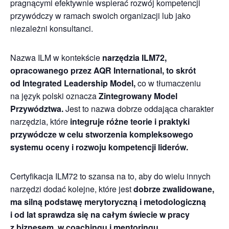
pragnącymi efektywnie wspierać rozwój kompetencji
przywódczy w ramach swoich organizacji lub jako
niezależni konsultanci.
Nazwa ILM w kontekście
narzędzia ILM72,
opracowanego przez AQR International, to skrót
od Integrated Leadership Model,
co w tłumaczeniu
na język polski oznacza
Zintegrowany Model
Przywództwa.
Jest to nazwa dobrze oddająca charakter
narzędzia, które
integruje różne teorie i praktyki
przywódcze w celu stworzenia kompleksowego
systemu oceny i rozwoju kompetencji liderów.
Certyfikacja ILM72 to szansa na to, aby do wielu innych
narzędzi dodać kolejne, które jest
dobrze zwalidowane,
ma silną podstawę merytoryczną i metodologiczną
i od lat sprawdza się na całym świecie w pracy
z biznesem, w coachingu i mentoringu.