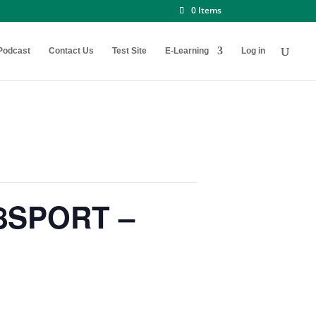
0 Items
Podcast
Contact Us
Test Site
E-Learning
Log in
48SPORT –