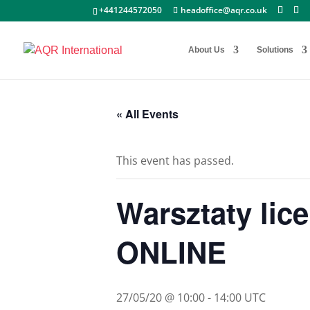
+441244572050
headoffice@aqr.co.uk
About Us
Solutions
« All Events
This event has passed.
Warsztaty li
ONLINE
27/05/20 @ 10:00
-
14:00
UTC