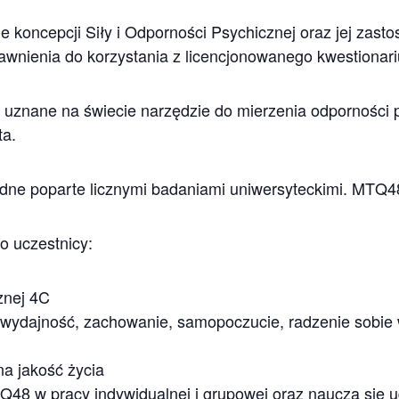
 koncepcji Siły i Odporności Psychicznej oraz jej zast
rawnienia do korzystania z licencjonowanego kwestion
uznane na świecie narzędzie do mierzenia odporności p
ta.
godne poparte licznymi badaniami uniwersyteckimi. MTQ48
o uczestnicy:
znej 4C
wydajność, zachowanie, samopoczucie, radzenie sobie w
na jakość życia
48 w pracy indywidualnej i grupowej oraz nauczą się ud