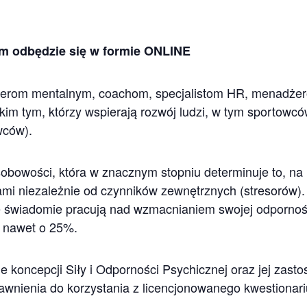
em odbędzie się w formie ONLINE
erom mentalnym, coachom, specjalistom HR, menadżer
im tym, którzy wspierają rozwój ludzi, w tym sportowc
wców).
bowości, która w znacznym stopniu determinuje to, na il
ami niezależnie od czynników zewnętrznych (stresorów).
e świadomie pracują nad wzmacnianiem swojej odpornośc
ią nawet o 25%.
 koncepcji Siły i Odporności Psychicznej oraz jej zast
rawnienia do korzystania z licencjonowanego kwestion