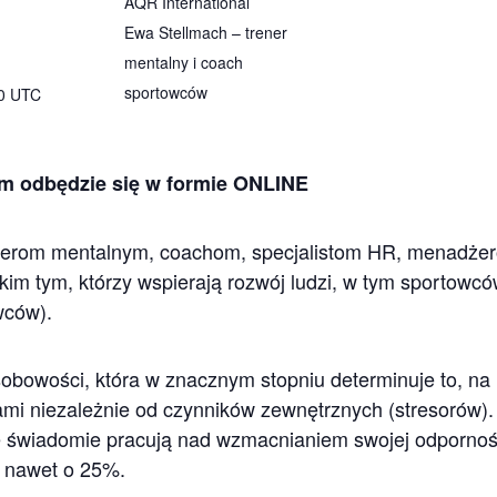
AQR International
Ewa Stellmach – trener
mentalny i coach
sportowców
00
UTC
em odbędzie się w formie ONLINE
erom mentalnym, coachom, specjalistom HR, menadżer
im tym, którzy wspierają rozwój ludzi, w tym sportowc
wców).
bowości, która w znacznym stopniu determinuje to, na il
ami niezależnie od czynników zewnętrznych (stresorów).
e świadomie pracują nad wzmacnianiem swojej odpornośc
ią nawet o 25%.