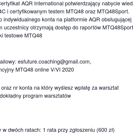
rtyfikat AQR International potwierdzający nabycie wied
4C i certyfikowanym testem MTQ48 oraz MTQ48Sport.
do indywidualnego konta na platformie AQR obsługujące
ym uczestnicy otrzymają dostęp do raportów MTQ48Sport
tki testowe MTQ48
mailowy: esfuture.coaching@gmail.com,
cencyjny MTQ48 online V/VI 2020
oraz nr konta na który wyślesz wpłatę za warsztat
i dokładny program warsztatów
w dwóch ratach: 1 rata przy zgłoszeniu (600 zł)