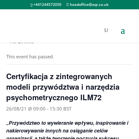
+441244572050
headoffice@aqr.co.uk
« All Events
This event has passed.
Certyfikacja z zintegrowanych
modeli przywództwa i narzędzia
psychometrycznego ILM72
26/08/21 @ 09:00
-
15:30
BST
„Przywództwo to wywieranie wpływu, inspirowanie i
nakierowywanie innych na osiąganie celów
organizacji, a także tworzenie poczucia sukcesu