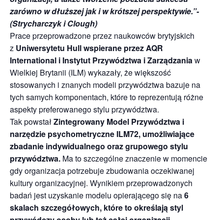
zarówno w dłuższej jak i w krótszej perspektywie.”-
(Strycharczyk i Clough)
Prace przeprowadzone przez naukowców brytyjskich
z
Uniwersytetu Hull wspierane przez AQR
International i Instytut Przywództwa i Zarządzania
w
Wielkiej Brytanii (ILM) wykazały, że większość
stosowanych i znanych modeli przywództwa bazuje na
tych samych komponentach, które to reprezentują różne
aspekty preferowanego stylu przywództwa.
Tak powstał
Zintegrowany Model Przywództwa i
narzędzie psychometryczne ILM72, umożliwiające
zbadanie indywidualnego oraz grupowego stylu
przywództwa.
Ma to szczególne znaczenie w momencie
gdy organizacja potrzebuje zbudowania oczekiwanej
kultury organizacyjnej. Wynikiem przeprowadzonych
badań jest uzyskanie modelu opierającego się na
6
skalach szczegółowych, które to określają styl
przywódczy osoby lub też całej organizacji
.