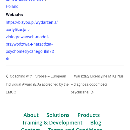
Poland
Website:
https://bizyou.pl/wydarzenia/
certyfikacja-z-
zintegrowanych-modeli-
przywodztwa-i-narzedzia-
psychometrycznego-ilm72-
4/
Coaching with Purpose – European
Warsztaty Licencyjne MTQ Plus
Individual Award (EIA) accredited by the
– diagnoza odporności
EMCC
psychicznej
About
Solutions
Products
Training & Development
Blog