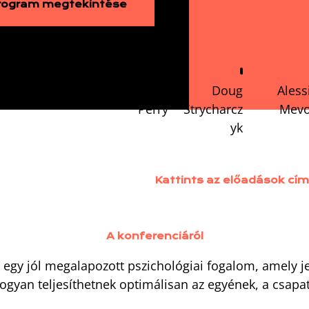
rogram megtekintése
Prof Peter
Clough
Dr John
Doug
Aless
Perry
Strycharcz
Mevo
yk
Kattints az előadások cím
A konferenciáról
 egy jól megalapozott pszichológiai fogalom, amely 
ogyan teljesíthetnek optimálisan az egyének, a csapat