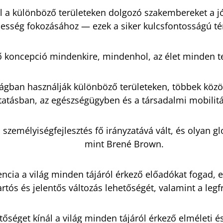
el a különböző területeken dolgozó szakembereket a jól
sség fokozásához — ezek a siker kulcsfontosságú té
ő koncepció mindenkire, mindenhol, az élet minden te
ágban használják különböző területeken, többek közö
tatásban, az egészségügyben és a társadalmi mobilitá
személyiségfejlesztés fő irányzatává vált, és olyan g
mint Brené Brown.
ncia a világ minden tájáról érkező előadókat fogad,
artós és jelentős változás lehetőségét, valamint a leg
tőséget kínál a világ minden tájáról érkező elméleti é