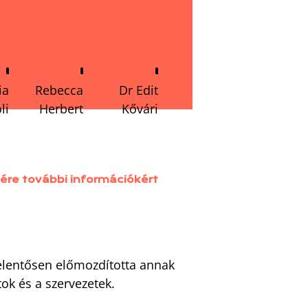
ia
Rebecca
Dr Edit
li
Herbert
Kővári
ére további információkért
jelentősen előmozdította annak
ok és a szervezetek.