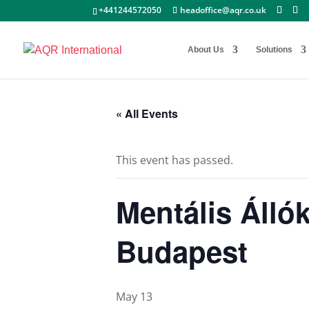
+441244572050
headoffice@aqr.co.uk
About Us
Solutions
« All Events
This event has passed.
Mentális Álló
Budapest
May 13