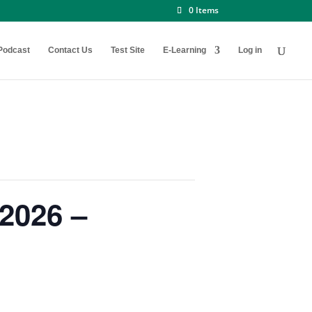
0 Items
Podcast
Contact Us
Test Site
E-Learning
Log in
 2026 –