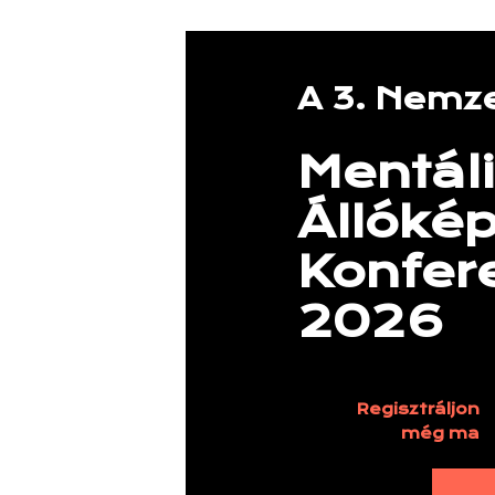
A 3. Nemze
Mentál
Állóké
Konfer
2026
Regisztráljon
még ma