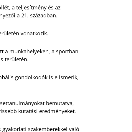
lét, a teljesítmény és az
nyezői a 21. században.
rületén vonatkozik.
tt a munkahelyeken, a sportban,
s területén.
lobális gondolkodók is elismerik,
 esettanulmányokat bemutatva,
frissebb kutatási eredményeket.
s gyakorlati szakemberekkel való