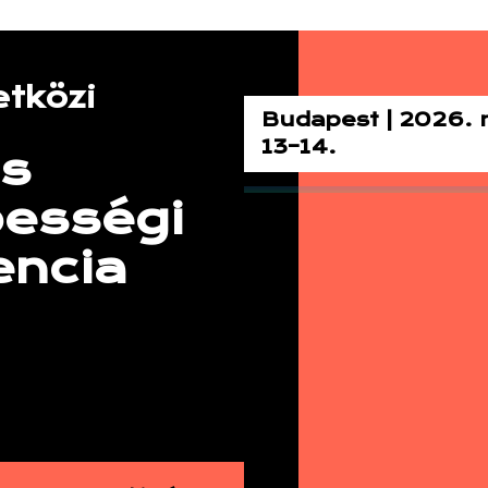
tközi
Budapest | 2026. 
13–14.
is
pességi
encia